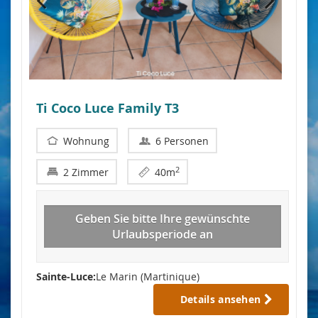
Ti Coco Luce Family T3
Wohnung
6 Personen
2
2 Zimmer
40m
Geben Sie bitte Ihre gewünschte
Urlaubsperiode an
Sainte-Luce:
Le Marin (Martinique)
Details ansehen